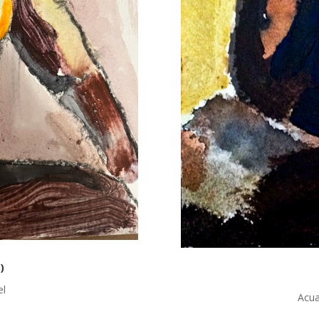
)
el
Acua